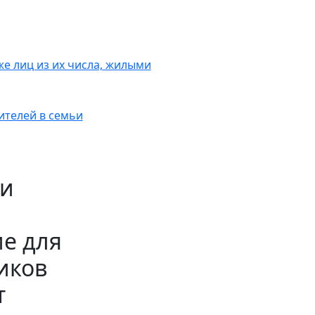
же лиц из их числа, жилыми
ителей в семьи
ти
е для
иков
т