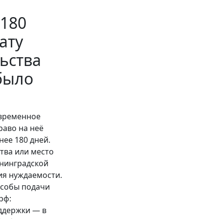
 180
ату
ьства
было
овременное
раво на неё
ее 180 дней.
тва или место
нинградской
ия нуждаемости.
особы подачи
рф:
оддержки — в